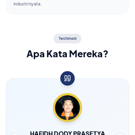
industri nyata.
Testimoni
Apa Kata Mereka?
TI
HAFIDH DODY PRASET