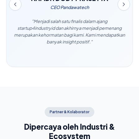
CEO Pandawatech
rhormat menjadi
"Menjadi salah satu finalis dalam aja
up For Industry!
startup4industryid dan akhirnya menjadi
yakan dengan
merupakan kehormatan bagi kami. Kami m
sempatan tak
banyak insight positif."
Partner & Kolaborator
Dipercaya oleh Industri &
Ecosystem