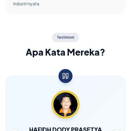
industri nyata.
Testimoni
Apa Kata Mereka?
FITRI HARDIYANTI
HAFID